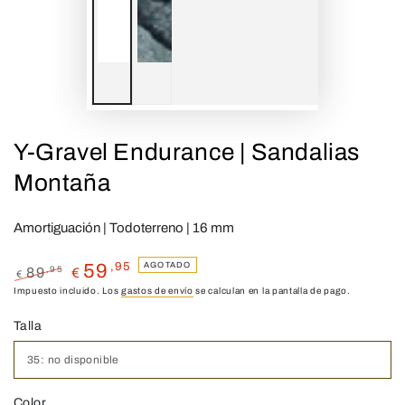
Y-Gravel Endurance | Sandalias
Montaña
Amortiguación | Todoterreno | 16 mm
,95
AGOTADO
59
,95
89
€
€
Precio
Impuesto incluido. Los
Precio
gastos de envío
se calculan en la pantalla de pago.
regular
de
Talla
venta
Color