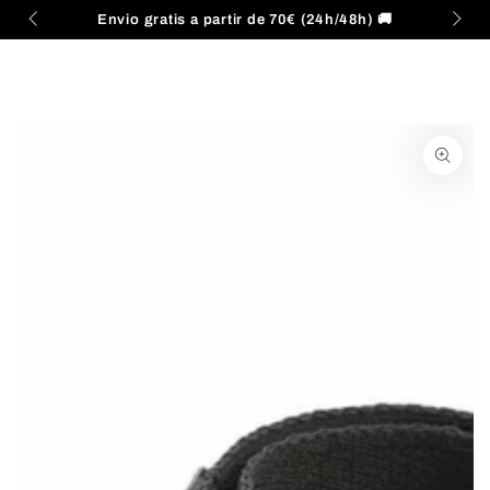
Carrito
IR AL
Envio gratis a partir de 70€ (24h/48h) 🚚
CONTENIDO
IR A LA
INFORMACIÓN DEL
PRODUCTO
Abrir
medios
{{
index
}}
en
modal