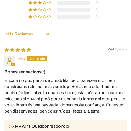
0
0
0
Sort by
24/06/2026
felip
Bones sensacions :)
Encara no puc parlar de durabilitat però pareixen molt ben
construïdes i els materials son top. Bona amplada i bastants
punts d’adjust tal volta quan les he adjustat bé, se me’n van una
mica cap al davant però podria ser per la forma del meu peu. La
sola vibram és una passada, donen molta confiança. En resum:
ben dissenyades, ben construïdes i fetes a la terra.
>>
RRAT's Outdoor
respondió: