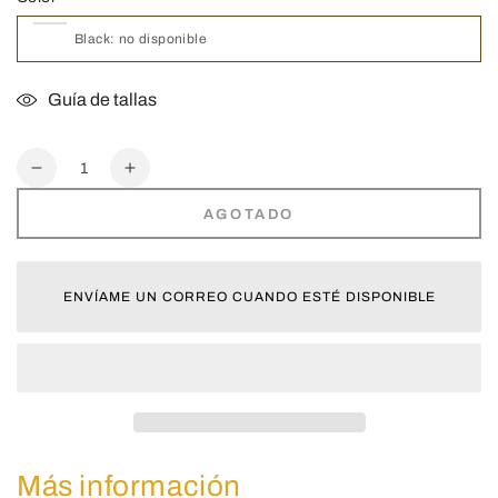
Guía de tallas
Cantidad
Reducir
Aumentar
cantidad
cantidad
AGOTADO
para
para
Y-
Y-
Gravel
Gravel
Endurance
Endurance
ENVÍAME UN CORREO CUANDO ESTÉ DISPONIBLE
|
|
Sandalias
Sandalias
Montaña
Montaña
Más información