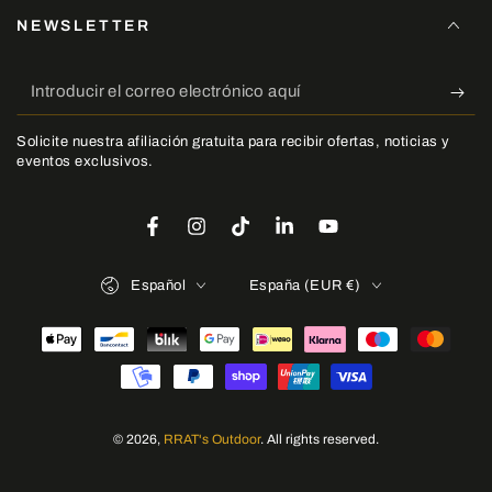
NEWSLETTER
Introducir
el
Solicite nuestra afiliación gratuita para recibir ofertas, noticias y
correo
eventos exclusivos.
electrónico
aquí
Facebook
Instagram
TikTok
LinkedIn
YouTube
Idioma
País/región
Español
España (EUR €)
Métodos
de
pago
© 2026,
RRAT's Outdoor
. All rights reserved.