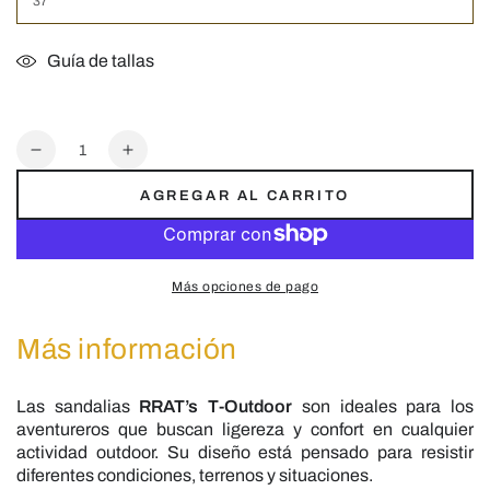
Guía de tallas
Cantidad
Reducir
Aumentar
cantidad
cantidad
AGREGAR AL CARRITO
para
para
T-
T-
Outdoor
Outdoor
|
|
Más opciones de pago
Sandalias
Sandalias
Montaña
Montaña
Más información
Las sandalias
RRAT’s T-Outdoor
son ideales para los
aventureros que buscan ligereza y confort en cualquier
actividad outdoor. Su diseño está pensado para resistir
diferentes condiciones, terrenos y situaciones.