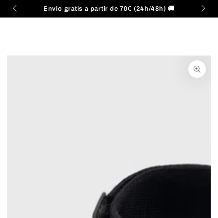
Carrito
IR AL
Envio gratis a partir de 70€ (24h/48h) 🚚
CONTENIDO
IR A LA
INFORMACIÓN DEL
PRODUCTO
Abrir
medios
{{
index
}}
en
modal