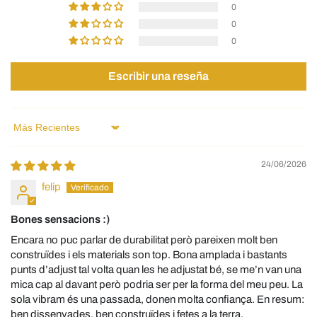
0
0
0
Escribir una reseña
Sort by
24/06/2026
felip
Bones sensacions :)
Encara no puc parlar de durabilitat però pareixen molt ben
construïdes i els materials son top. Bona amplada i bastants
punts d’adjust tal volta quan les he adjustat bé, se me’n van una
mica cap al davant però podria ser per la forma del meu peu. La
sola vibram és una passada, donen molta confiança. En resum:
ben dissenyades, ben construïdes i fetes a la terra.