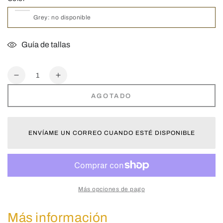
Guía de tallas
Cantidad
Reducir
Aumentar
cantidad
cantidad
AGOTADO
para
para
Y-
Y-
Gravel
Gravel
Endurance
Endurance
ENVÍAME UN CORREO CUANDO ESTÉ DISPONIBLE
|
|
Sandalias
Sandalias
Montaña
Montaña
Más opciones de pago
Más información