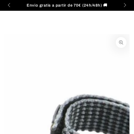
Carrito
IR AL
Envio gratis a partir de 70€ (24h/48h) 🚚
CONTENIDO
IR A LA
INFORMACIÓN DEL
PRODUCTO
Abrir
medios
{{
index
}}
en
modal