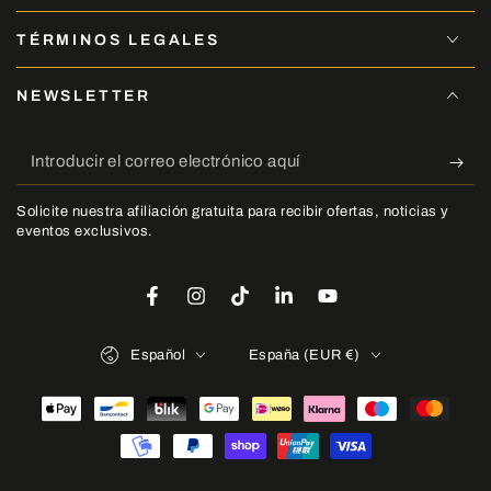
TÉRMINOS LEGALES
NEWSLETTER
Introducir
el
Solicite nuestra afiliación gratuita para recibir ofertas, noticias y
correo
eventos exclusivos.
electrónico
aquí
Facebook
Instagram
TikTok
LinkedIn
YouTube
Idioma
País/región
Español
España (EUR €)
Métodos
de
pago