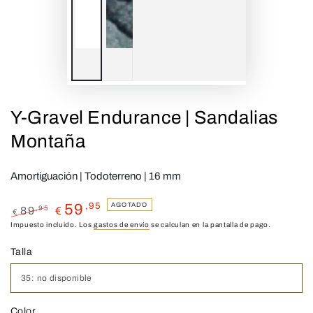
Y-Gravel Endurance | Sandalias
Montaña
Amortiguación | Todoterreno | 16 mm
,95
AGOTADO
59
,95
89
€
€
Precio
Impuesto incluido. Los
Precio
gastos de envío
se calculan en la pantalla de pago.
regular
de
Talla
venta
Color