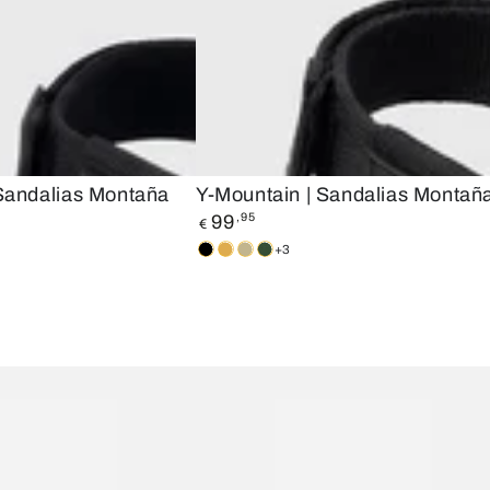
Y-
Sandalias Montaña
Y-Mountain | Sandalias Montañ
Precio
Mountain
99
,95
€
regular
|
+3
n
Black
Cinnamon
Beige
Green
Sandalias
Montaña