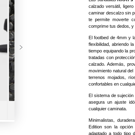
calzado versátil, liger
caminar descalzo sin pe
te permite moverte con
comprime tus dedos, y d
El footbed de 4mm y la
flexibilidad, abriendo l
tiempo equipando la pr
tratadas con protección
calzado. Además, prov
movimiento natural del 
terrenos mojados, río
confortables en cualqui
El sistema de sujeción
asegura un ajuste idó
cualquier caminata. 
Minimalistas, durader
Edition son la opción 
adaptado a todo tipo d