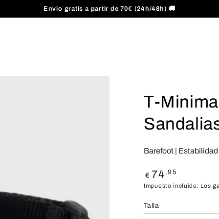
Envio gratis a partir de 70€ (24h/48h) 🚚
T-Minimal
Sandalias
Barefoot | Estabilida
Precio
,95
74
€
regular
Impuesto incluido. Los
g
Talla