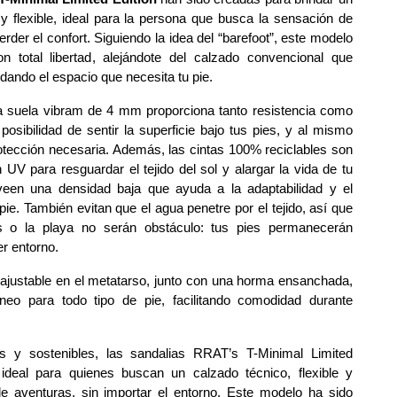
o y flexible, ideal para la persona que busca la sensación de 
rder el confort. Siguiendo la idea del “barefoot”, este modelo 
 total libertad, alejándote del calzado convencional que 
ando el espacio que necesita tu pie.
 suela vibram de 4 mm proporciona tanto resistencia como 
a posibilidad de sentir la superficie bajo tus pies, y al mismo 
otección ne
cesaria. Además, las cintas 100% reciclables son 
 UV para resguardar el tejido del sol y alargar la vida de tu 
een una densidad baja que ayuda a la adaptabilidad y el 
pie. También evitan que el agua penetre por el tejido, así que 
s o la playa no serán obstáculo: tus pies permanecerán 
er entorno.
 ajustable en el metatarso, junto con una horma ensanchada, 
neo para todo tipo de pie, facilitando comodidad durante 
as y sostenibles, las sandalias RRAT’s T-Minimal Limited 
ideal para quienes buscan un calzado técnico, flexible y 
e aventuras, sin importar el entorno. Este modelo ha sido 