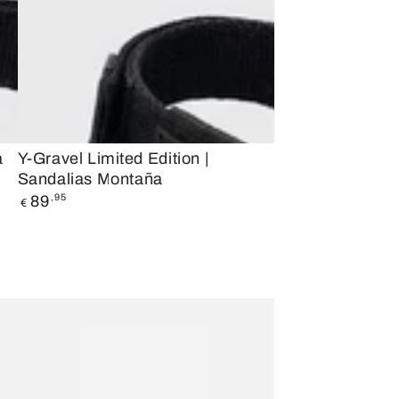
Y-
a
Y-Gravel Limited Edition |
Sandalias Montaña
Gravel
Precio
89
,95
Limited
€
regular
Edition
|
Sandalias
Montaña