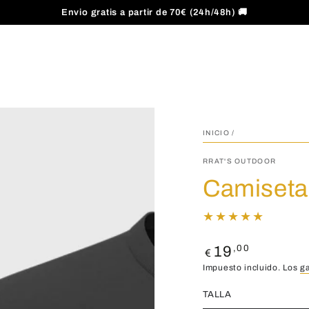
Envio gratis a partir de 70€ (24h/48h) 🚚
INICIO
/
RRAT'S OUTDOOR
Camiseta
Precio
,00
19
€
regular
Impuesto incluido. Los
g
TALLA