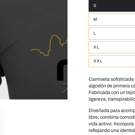
S
Variante
agotada
o
M
no
Variante
disponible
agotada
o
L
no
Variante
disponible
agotada
o
XL
no
Variante
disponible
agotada
o
XXL
no
Variante
disponible
agotada
o
no
Camiseta sofisticada 
disponible
algodón de primera ca
Fabricada con un teji
ligereza, transpirabil
Diseñada para acompañ
libre, combina comodi
vida activo. Incorpora
reflejando una identid