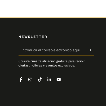
NEWSLETTER
Introducir
el
Solicite nuestra afiliación gratuita para recibir
correo
ofertas, noticias y eventos exclusivos.
electrónico
aquí
Facebook
Instagram
TikTok
LinkedIn
YouTube