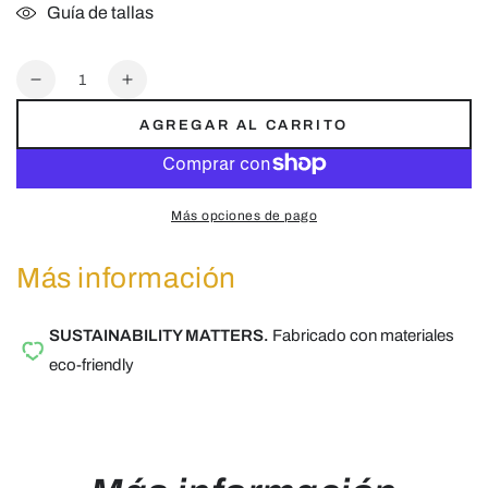
Guía de tallas
Cantidad
Reducir
Aumentar
cantidad
cantidad
AGREGAR AL CARRITO
para
para
Y-
Y-
Flex
Flex
|
|
Más opciones de pago
Sandalias
Sandalias
Montaña
Montaña
Más información
SUSTAINABILITY MATTERS.
Fabricado con materiales
eco-friendly