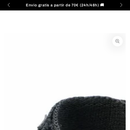
Carrito
IR AL
Envio gratis a partir de 70€ (24h/48h) 🚚
CONTENIDO
IR A LA
INFORMACIÓN DEL
PRODUCTO
Abrir
medios
{{
index
}}
en
modal