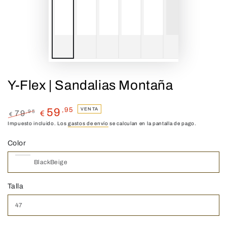
Y-Flex | Sandalias Montaña
,95
VENTA
59
,95
79
€
€
Precio
Impuesto incluido. Los
Precio
gastos de envío
se calculan en la pantalla de pago.
regular
de
Color
venta
Talla