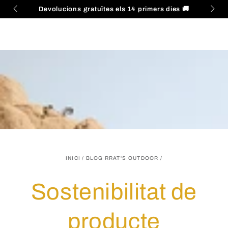
Cistella
IR AL
 45€
📦
Devolucions gratuïtes els 14 primers dies
🚚
C
CONTENIDO
INICI
/
BLOG RRAT'S OUTDOOR
/
Sostenibilitat de
producte