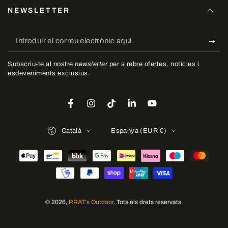
NEWSLETTER
Introduir
el
Subscriu-te al nostre
newsletter
per a rebre ofertes, notícies i
correu
esdeveniments exclusius.
electrònic
aquí
Facebook
Instagram
TikTok
LinkedIn
YouTube
Idioma
País/regió
Català
Espanya (EUR €)
Mètodes
de
pagament
© 2026,
RRAT's Outdoor
. Tots els drets reservats.