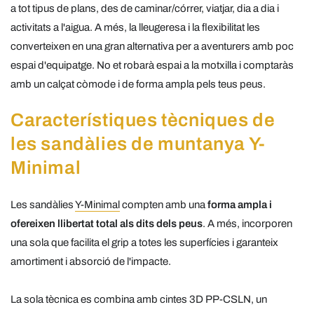
a tot tipus de plans, des de caminar/córrer, viatjar, dia a dia i
activitats a l'aigua. A més, la lleugeresa i la flexibilitat les
converteixen en una gran alternativa per a aventurers amb poc
espai d'equipatge. No et robarà espai a la motxilla i comptaràs
amb un calçat còmode i de forma ampla pels teus peus.
Característiques tècniques de
les sandàlies de muntanya Y-
Minimal
Les sandàlies
Y-Minimal
compten amb una
forma ampla i
ofereixen llibertat total als dits dels peus
. A més, incorporen
una sola que facilita el grip a totes les superfícies i garanteix
amortiment i absorció de l'impacte.
La sola tècnica es combina amb cintes 3D PP-CSLN, un