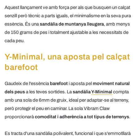
Aquest llançament ve amb força per als que busquen un calçat
senzill però tècnic a parts iguals, el minimalisme en la seva pura
essència. És una
sandàlia de muntanya lleugera
, amb menys
de 150 grams de pes i totalment ajustable a les necessitats de
cada peu.
Y-Minimal, una aposta pel calçat
barefoot
Gaudeix de l'essència
barefoot
i aposta pel
moviment natural
dels peus
a les teves sortides. La
sandàlia
Y-Minimal
compta
amb una sola de 6mm de gruix, ideal per adaptar-se al terreny,
però protegir el peu en caminar. La sola Vibram Claw
proporcionarà
comoditat i adherència a tot tipus de terrenys
.
Es tracta d'una sandàlia polivalent, funcional i que s'emmotllarà