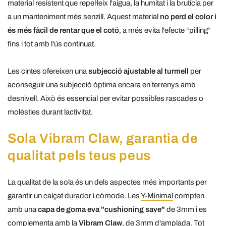
material resistent que repel·leix l'aigua, la humitat i la brutícia per
a un manteniment més senzill. Aquest material
no perd el color i
és més fàcil de rentar que el cotó
, a més evita l'efecte “pilling”
fins i tot amb l'ús continuat.
Les cintes ofereixen una
subjecció ajustable al turmell
per
aconseguir una subjecció òptima encara en terrenys amb
desnivell. Això és essencial per evitar possibles rascades o
molèsties durant lactivitat.
Sola Vibram Claw, garantia de
qualitat pels teus peus
La qualitat de la sola és un dels aspectes més importants per
garantir un calçat durador i còmode. Les
Y-Minimal
compten
amb una
capa de goma eva "cushioning save"
de 3mm i es
complementa amb la
Vibram Claw
, de 3mm d'amplada. Tot