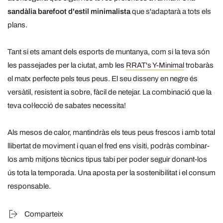
sandàlia barefoot d'estil minimalista
que s'adaptarà a tots els
plans.
Tant si ets amant dels esports de muntanya, com si la teva són
les passejades per la ciutat, amb les
RRAT's Y-Minimal
trobaràs
el matx perfecte pels teus peus. El seu disseny en negre és
versàtil, resistent ia sobre, fàcil de netejar. La combinació que la
teva col·lecció de sabates necessita!
Als mesos de calor, mantindràs els teus peus frescos i amb total
llibertat de moviment i quan el fred ens visiti, podràs combinar-
los amb mitjons tècnics tipus tabi per poder seguir donant-los
ús tota la temporada. Una aposta per la sostenibilitat i el consum
responsable.
Comparteix