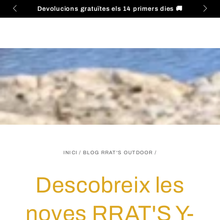
Cistella
IR AL
 45€
📦
Devolucions gratuïtes els 14 primers dies
🚚
C
CONTENIDO
INICI
/
BLOG RRAT'S OUTDOOR
/
Descobreix les
noves RRAT'S Y-