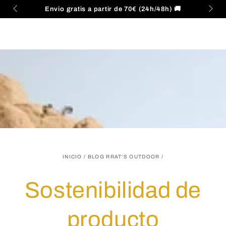
Carrito
IR AL
Envio gratis a partir de 70€ (24h/48h) 🚚
CONTENIDO
INICIO
/
BLOG RRAT'S OUTDOOR
/
Sostenibilidad de
producto