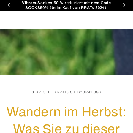
Warenko
Vibram-Socken 50 % reduziert mit dem Code
ZUM INHALT
 📦
SOCKS50% (beim Kauf von RRATs 2024)
SPRINGEN
STARTSEITE
/
RRATS OUTDOOR-BLOG
/
Wandern im Herbst:
Was Sie zu dieser