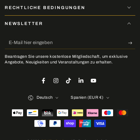
RECHTLICHE BEDINGUNGEN
NEWSLETTER
E-
Mail
Beantragen Sie unsere kostenlose Mitgliedschaft, um exklusive
hier
Angebote, Neuigkeiten und Veranstaltungen zu erhalten.
eingeben
Facebook
Instagram
TikTok
LinkedIn
YouTube
Sprache
Land/Region
Deutsch
Spanien (EUR €)
Zahlungsmöglichkeiten