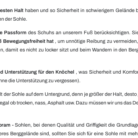
festen Halt
haben und so
Sicherheit
in
schwierigem Gelände b
en der Sohle.
ie Passform
des Schuhs an unserem Fuß berücksichtigen. Sie 
ß Bewegungsfreiheit hat
, um unnötige Reibung zu vermeiden,
n, damit es nicht zu locker sitzt und beim Wandern in den B
nd
Unterstützung für den Knöchel
, was Sicherheit und Komfor
(ohne die Unterstützung zu vergessen).
alt der Sohle auf dem Untergrund, denn je größer der Halt, dest
egal ob trocken, nass, Asphalt usw. Dazu müssen wir uns das Des
bram
-
Sohlen, bei denen Qualität und Griffigkeit die Grundlag
res Berggelände sind, sollten Sie sich für eine Sohle
mit mehr